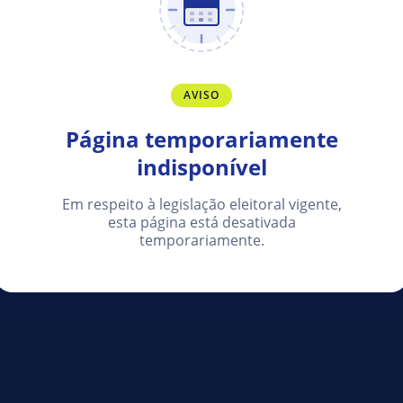
AVISO
Página temporariamente
indisponível
Em respeito à legislação eleitoral vigente,
esta página está desativada
temporariamente.