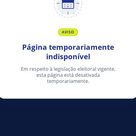
AVISO
Página temporariamente
indisponível
Em respeito à legislação eleitoral vigente,
esta página está desativada
temporariamente.