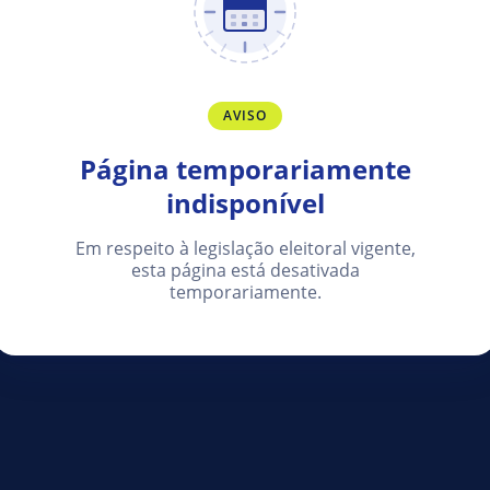
AVISO
Página temporariamente
indisponível
Em respeito à legislação eleitoral vigente,
esta página está desativada
temporariamente.