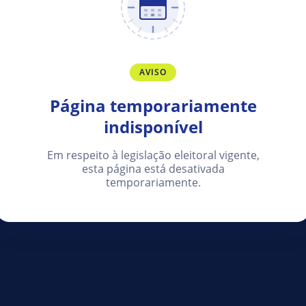
AVISO
Página temporariamente
indisponível
Em respeito à legislação eleitoral vigente,
esta página está desativada
temporariamente.