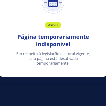
AVISO
Página temporariamente
indisponível
Em respeito à legislação eleitoral vigente,
esta página está desativada
temporariamente.