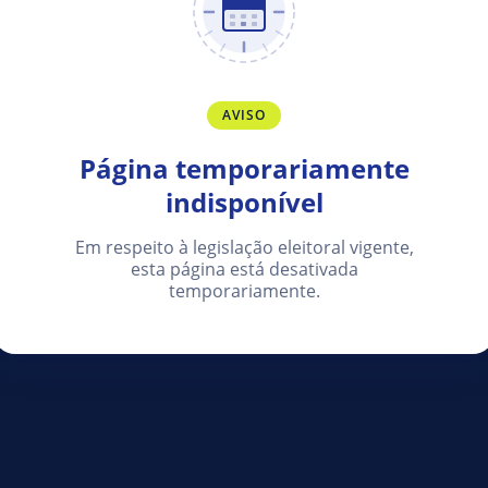
AVISO
Página temporariamente
indisponível
Em respeito à legislação eleitoral vigente,
esta página está desativada
temporariamente.