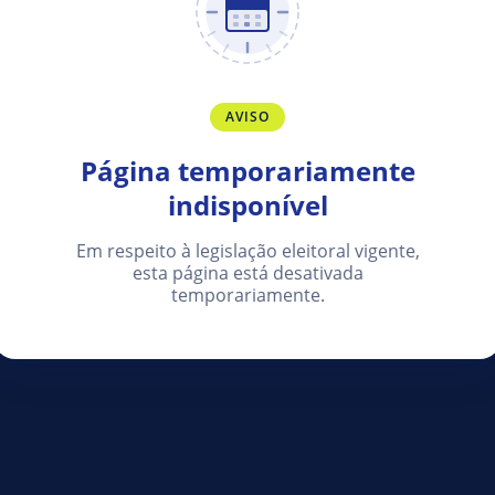
AVISO
Página temporariamente
indisponível
Em respeito à legislação eleitoral vigente,
esta página está desativada
temporariamente.