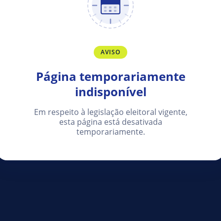
AVISO
Página temporariamente
indisponível
Em respeito à legislação eleitoral vigente,
esta página está desativada
temporariamente.