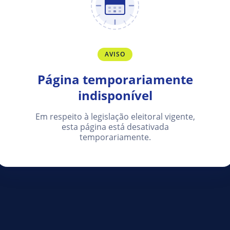
AVISO
Página temporariamente
indisponível
Em respeito à legislação eleitoral vigente,
esta página está desativada
temporariamente.