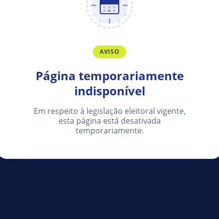
AVISO
Página temporariamente
indisponível
Em respeito à legislação eleitoral vigente,
esta página está desativada
temporariamente.