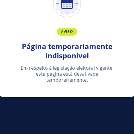
AVISO
Página temporariamente
indisponível
Em respeito à legislação eleitoral vigente,
esta página está desativada
temporariamente.