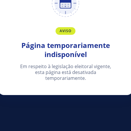
AVISO
Página temporariamente
indisponível
Em respeito à legislação eleitoral vigente,
esta página está desativada
temporariamente.