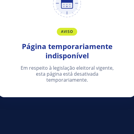
AVISO
Página temporariamente
indisponível
Em respeito à legislação eleitoral vigente,
esta página está desativada
temporariamente.