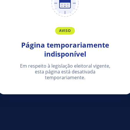
AVISO
Página temporariamente
indisponível
Em respeito à legislação eleitoral vigente,
esta página está desativada
temporariamente.