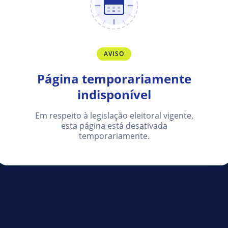
AVISO
Página temporariamente
indisponível
Em respeito à legislação eleitoral vigente,
esta página está desativada
temporariamente.