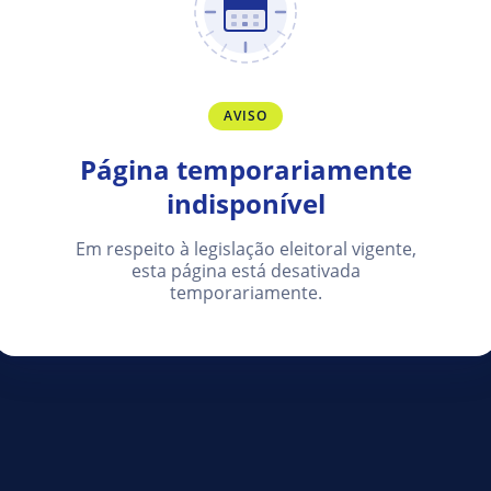
AVISO
Página temporariamente
indisponível
Em respeito à legislação eleitoral vigente,
esta página está desativada
temporariamente.