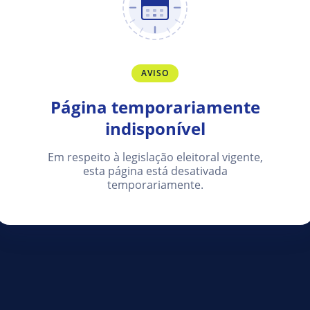
AVISO
Página temporariamente
indisponível
Em respeito à legislação eleitoral vigente,
esta página está desativada
temporariamente.