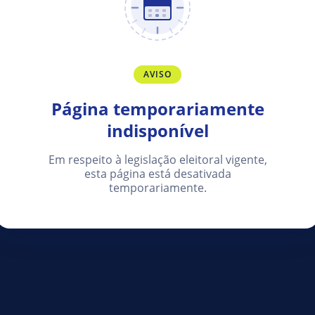
AVISO
Página temporariamente
indisponível
Em respeito à legislação eleitoral vigente,
esta página está desativada
temporariamente.