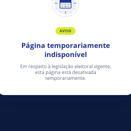
AVISO
Página temporariamente
indisponível
Em respeito à legislação eleitoral vigente,
esta página está desativada
temporariamente.