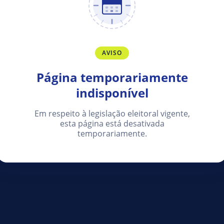
AVISO
Página temporariamente
indisponível
Em respeito à legislação eleitoral vigente,
esta página está desativada
temporariamente.