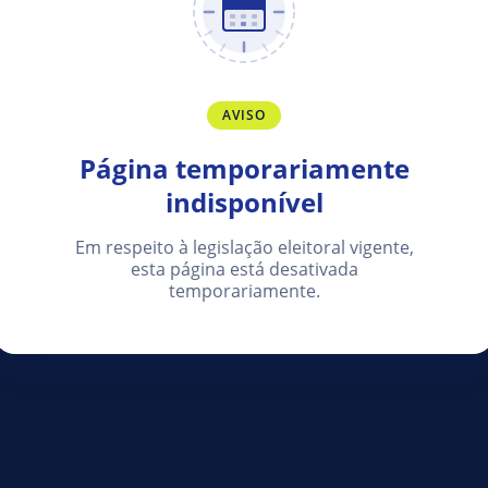
AVISO
Página temporariamente
indisponível
Em respeito à legislação eleitoral vigente,
esta página está desativada
temporariamente.