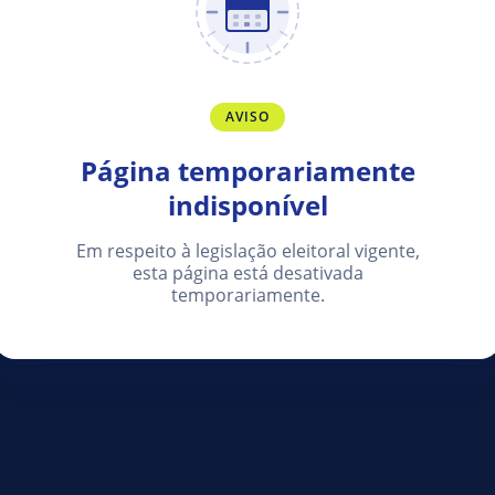
AVISO
Página temporariamente
indisponível
Em respeito à legislação eleitoral vigente,
esta página está desativada
temporariamente.