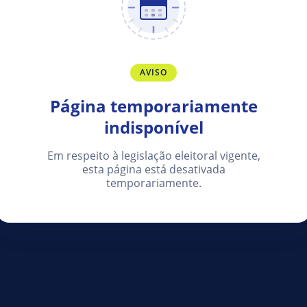
AVISO
Página temporariamente
indisponível
Em respeito à legislação eleitoral vigente,
esta página está desativada
temporariamente.