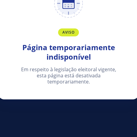
AVISO
Página temporariamente
indisponível
Em respeito à legislação eleitoral vigente,
esta página está desativada
temporariamente.