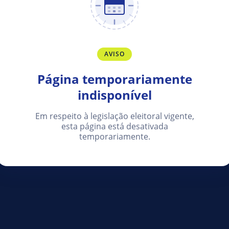
AVISO
Página temporariamente
indisponível
Em respeito à legislação eleitoral vigente,
esta página está desativada
temporariamente.