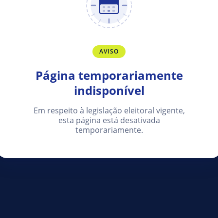
AVISO
Página temporariamente
indisponível
Em respeito à legislação eleitoral vigente,
esta página está desativada
temporariamente.