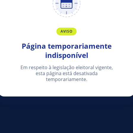
AVISO
Página temporariamente
indisponível
Em respeito à legislação eleitoral vigente,
esta página está desativada
temporariamente.