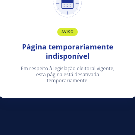
AVISO
Página temporariamente
indisponível
Em respeito à legislação eleitoral vigente,
esta página está desativada
temporariamente.