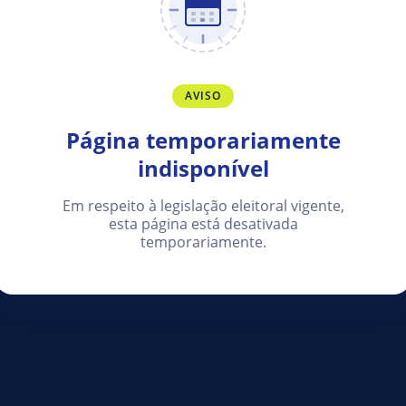
AVISO
Página temporariamente
indisponível
Em respeito à legislação eleitoral vigente,
esta página está desativada
temporariamente.