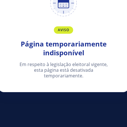
AVISO
Página temporariamente
indisponível
Em respeito à legislação eleitoral vigente,
esta página está desativada
temporariamente.