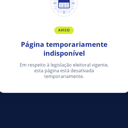
AVISO
Página temporariamente
indisponível
Em respeito à legislação eleitoral vigente,
esta página está desativada
temporariamente.