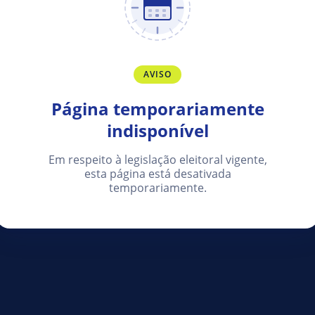
AVISO
Página temporariamente
indisponível
Em respeito à legislação eleitoral vigente,
esta página está desativada
temporariamente.