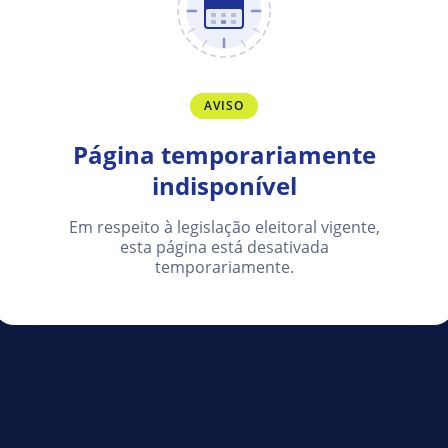
AVISO
Página temporariamente
indisponível
Em respeito à legislação eleitoral vigente,
esta página está desativada
temporariamente.