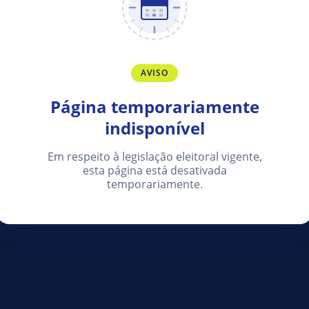
AVISO
Página temporariamente
indisponível
Em respeito à legislação eleitoral vigente,
esta página está desativada
temporariamente.