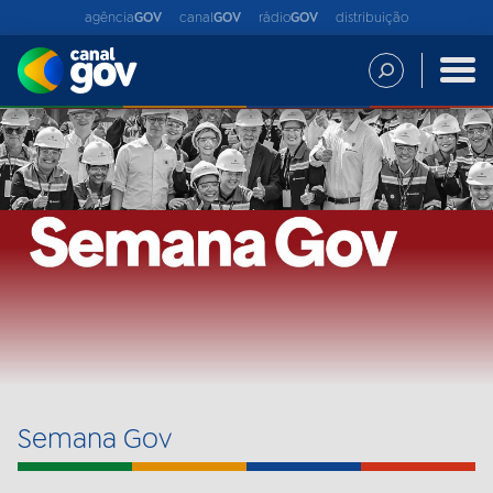
agência
GOV
canal
GOV
rádio
GOV
distribuição
Semana Gov