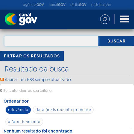
agência
GOV
canal
GOV
rádio
GOV
distribuição
FILTRAR OS RESULTADOS
Resultado da busca
Assinar um RSS sempre atualizado.
0
itens atendem ao seu critério.
Ordenar por
relevância
data (mais recente primeiro)
alfabeticamente
Nenhum resultado foi encontrado.