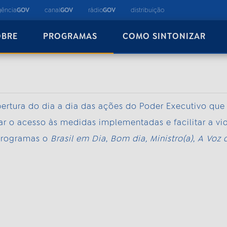
gência
GOV
canal
GOV
rádio
GOV
distribuição
OBRE
PROGRAMAS
COMO SINTONIZAR
ertura do dia a dia das ações do Poder Executivo que
 o acesso às medidas implementadas e facilitar a vi
programas o
Brasil em Dia
,
Bom dia, Ministro(a)
,
A Voz d