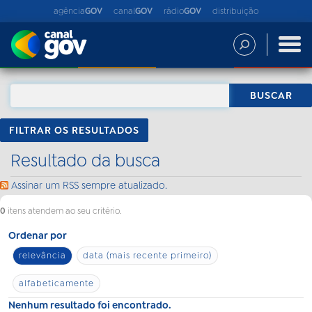
agência
GOV
canal
GOV
rádio
GOV
distribuição
FILTRAR OS RESULTADOS
Resultado da busca
Assinar um RSS sempre atualizado.
0
itens atendem ao seu critério.
Ordenar por
relevância
data (mais recente primeiro)
alfabeticamente
Nenhum resultado foi encontrado.