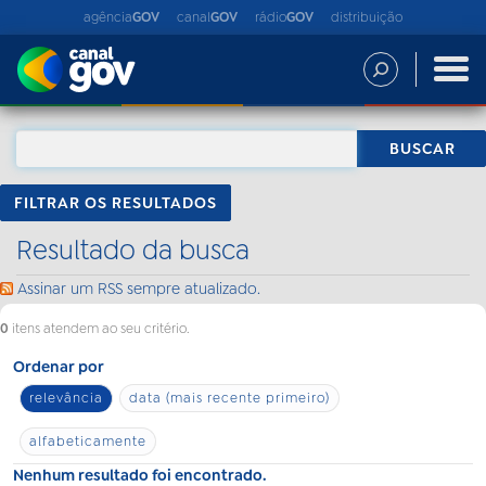
agência
GOV
canal
GOV
rádio
GOV
distribuição
FILTRAR OS RESULTADOS
Resultado da busca
Assinar um RSS sempre atualizado.
0
itens atendem ao seu critério.
Ordenar por
relevância
data (mais recente primeiro)
alfabeticamente
Nenhum resultado foi encontrado.