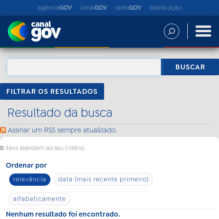
agência
GOV
canal
GOV
rádio
GOV
distribuição
FILTRAR OS RESULTADOS
Resultado da busca
Assinar um RSS sempre atualizado.
0
itens atendem ao seu critério.
Ordenar por
relevância
data (mais recente primeiro)
alfabeticamente
Nenhum resultado foi encontrado.