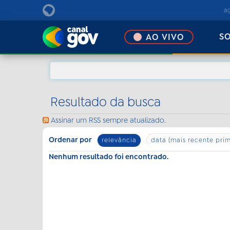
EBC
a
S
AO VIVO
Resultado da busca
Assinar um RSS sempre atualizado.
Ordenar por
relevância
data (mais recente prim
Nenhum resultado foi encontrado.