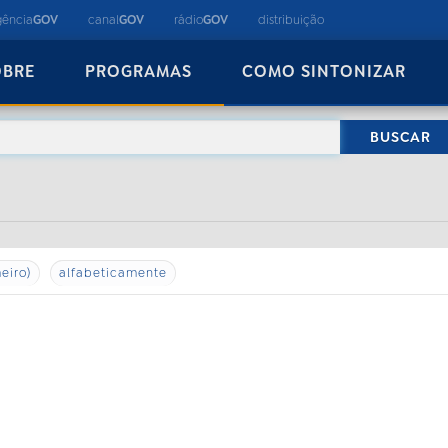
gência
GOV
canal
GOV
rádio
GOV
distribuição
OBRE
PROGRAMAS
COMO SINTONIZAR
eiro)
alfabeticamente