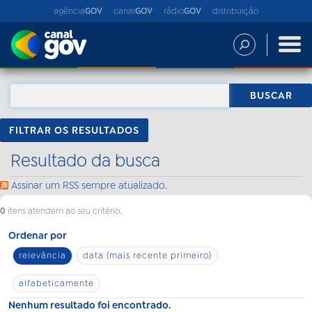
agência
GOV
canal
GOV
rádio
GOV
distribuição
FILTRAR OS RESULTADOS
Resultado da busca
Assinar um RSS sempre atualizado.
0
itens atendem ao seu critério.
Ordenar por
relevância
data (mais recente primeiro)
alfabeticamente
Nenhum resultado foi encontrado.