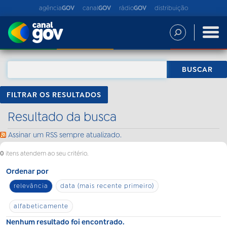
agência
GOV
canal
GOV
rádio
GOV
distribuição
FILTRAR OS RESULTADOS
Resultado da busca
Assinar um RSS sempre atualizado.
0
itens atendem ao seu critério.
Ordenar por
relevância
data (mais recente primeiro)
alfabeticamente
Nenhum resultado foi encontrado.