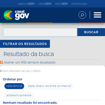
agência
GOV
canal
GOV
rádio
GOV
distribuição
FILTRAR OS RESULTADOS
Resultado da busca
Assinar um RSS sempre atualizado.
0
itens atendem ao seu critério.
Ordenar por
relevância
data (mais recente primeiro)
alfabeticamente
Nenhum resultado foi encontrado.