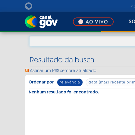
EBC
a
S
AO VIVO
Resultado da busca
Assinar um RSS sempre atualizado.
Ordenar por
relevância
data (mais recente prim
Nenhum resultado foi encontrado.