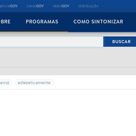
gência
GOV
canal
GOV
rádio
GOV
distribuição
OBRE
PROGRAMAS
COMO SINTONIZAR
eiro)
alfabeticamente