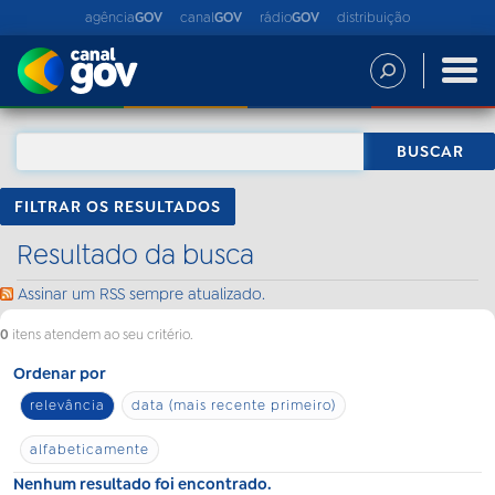
agência
GOV
canal
GOV
rádio
GOV
distribuição
FILTRAR OS RESULTADOS
Resultado da busca
Assinar um RSS sempre atualizado.
0
itens atendem ao seu critério.
Ordenar por
relevância
data (mais recente primeiro)
alfabeticamente
Nenhum resultado foi encontrado.