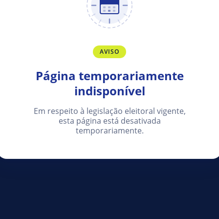
AVISO
Página temporariamente
indisponível
Em respeito à legislação eleitoral vigente,
esta página está desativada
temporariamente.