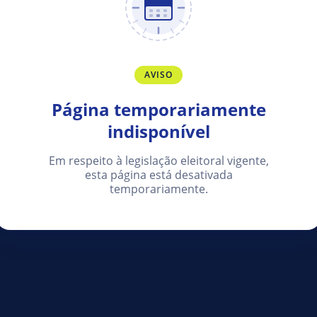
AVISO
Página temporariamente
indisponível
Em respeito à legislação eleitoral vigente,
esta página está desativada
temporariamente.