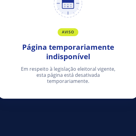
AVISO
Página temporariamente
indisponível
Em respeito à legislação eleitoral vigente,
esta página está desativada
temporariamente.