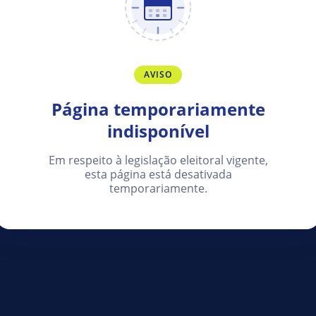
AVISO
Página temporariamente
indisponível
Em respeito à legislação eleitoral vigente,
esta página está desativada
temporariamente.